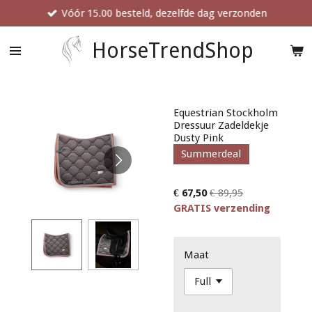
Vóór 15.00 besteld, dezelfde dag verzonden
Ga
direct
naar
HorseTrendShop
de
hoofdinhoud
Equestrian Stockholm
Dressuur Zadeldekje
Dusty Pink
Summerdeal
€ 67,50
€ 89,95
GRATIS verzending
Maat