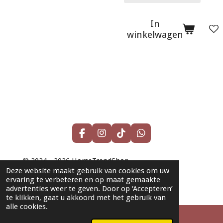
In
winkelwagen
F
I
T
W
a
n
i
h
c
s
k
a
© 2024 - 2026 HorseTrendShop
e
t
T
t
Deze website maakt gebruik van cookies om uw
b
a
o
s
Powered by
JouwWeb
ervaring te verbeteren en op maat gemaakte
o
g
k
A
advertenties weer te geven. Door op ‘Accepteren’
o
r
p
te klikken, gaat u akkoord met het gebruik van
k
a
p
alle cookies.
m