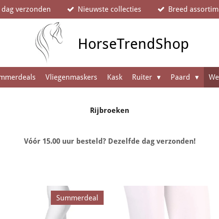
e dag verzonden
Nieuwste collecties
Breed assortim
HorseTrendShop
mmerdeals
Vliegenmaskers
Kask
Ruiter
Paard
We
Rijbroeken
Vóór 15.00 uur besteld? Dezelfde dag verzonden!
Summerdeal