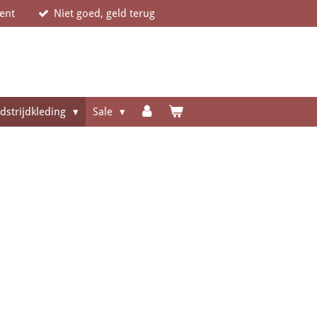
ent
Niet goed, geld terug
dstrijdkleding
Sale