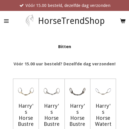
Vóór 15.00 besteld, dezelfde dag verzonden
Ga
direct
naar
HorseTrendShop
de
hoofdinhoud
Bitten
Vóór 15.00 uur besteld? Dezelfde dag verzonden!
Harry'
Harry'
Harry'
Harry'
s
s
s
s
Horse
Horse
Horse
Horse
Bustre
Bustre
Bustre
Watert