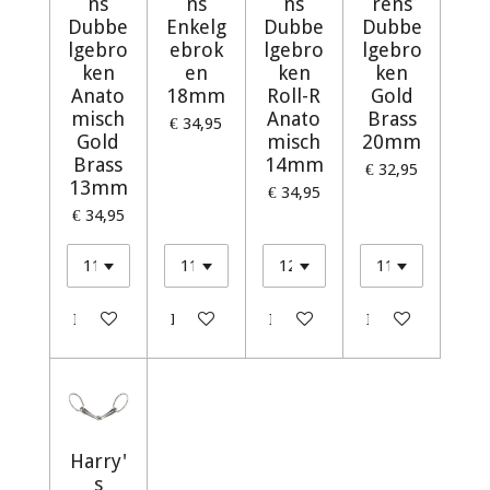
ns
ns
ns
rens
Dubbe
Enkelg
Dubbe
Dubbe
lgebro
ebrok
lgebro
lgebro
ken
en
ken
ken
Anato
18mm
Roll-R
Gold
misch
Anato
Brass
€ 34,95
Gold
misch
20mm
Brass
14mm
€ 32,95
13mm
€ 34,95
€ 34,95
In winkelwagen
In winkelwagen
In winkelwagen
In winkelwagen
Harry'
s