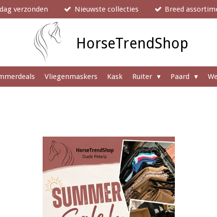
e dag verzonden
Nieuwste collecties
Breed assortim
HorseTrendShop
mmerdeals
Vliegenmaskers
Kask
Ruiter
Paard
We