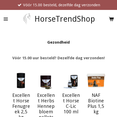
Vóór 15.00 besteld, dezelfde dag verzonden
Ga
direct
naar
HorseTrendShop
de
hoofdinhoud
Gezondheid
Vóór 15.00 uur besteld? Dezelfde dag verzonden!
Excellen
Excellen
Excellen
NAF
t Horse
t Herbs
t Horse
Biotine
Fenugre
Hennep
C-Lic
Plus 1,5
ek 2,5
bloem
100 ml
kg