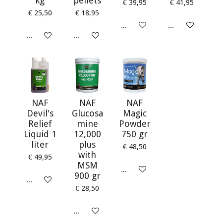
kg
pellets
€ 39,95
€ 41,95
€ 25,50
€ 18,95
In winkelwagen
In winkelwagen
In winkelwagen
In winkelwagen
NAF
NAF
NAF
Devil's
Glucosa
Magic
Relief
mine
Powder
Liquid 1
12,000
750 gr
liter
plus
€ 48,50
with
€ 49,95
MSM
In winkelwagen
900 gr
In winkelwagen
€ 28,50
In winkelwagen