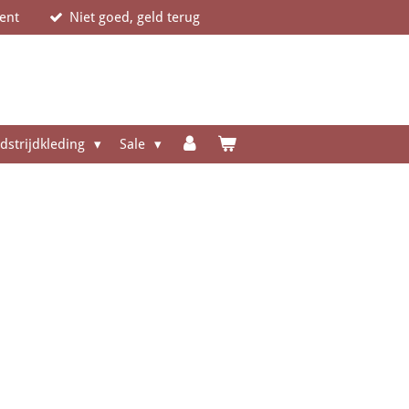
ent
Niet goed, geld terug
dstrijdkleding
Sale