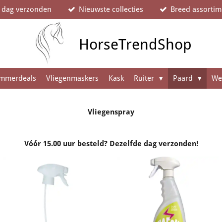
e dag verzonden
Nieuwste collecties
Breed assortim
HorseTrendShop
mmerdeals
Vliegenmaskers
Kask
Ruiter
Paard
We
Vliegenspray
Vóór 15.00 uur besteld? Dezelfde dag verzonden!