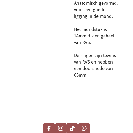
Anatomisch gevormd,
voor een goede
ligging in de mond.
Het mondstuk is
14mm dik en geheel
van RVS.
De ringen zijn tevens
van RVS en hebben
een doorsnede van
65mm.
F
I
T
W