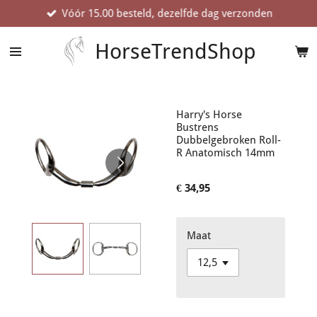
Vóór 15.00 besteld, dezelfde dag verzonden
Ga
direct
naar
HorseTrendShop
de
hoofdinhoud
Harry's Horse
Bustrens
Dubbelgebroken Roll-
R Anatomisch 14mm
€ 34,95
Maat