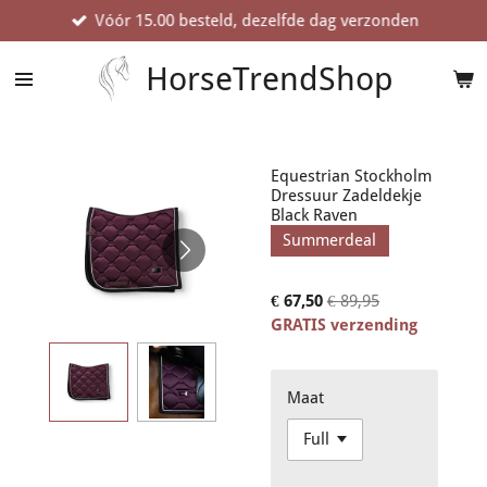
Vóór 15.00 besteld, dezelfde dag verzonden
Ga
direct
naar
HorseTrendShop
de
hoofdinhoud
Equestrian Stockholm
Dressuur Zadeldekje
Black Raven
Summerdeal
€ 67,50
€ 89,95
GRATIS verzending
Maat