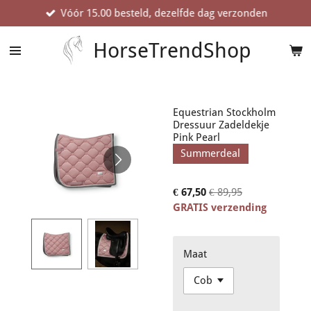
Vóór 15.00 besteld, dezelfde dag verzonden
Ga
direct
naar
HorseTrendShop
de
hoofdinhoud
Equestrian Stockholm
Dressuur Zadeldekje
Pink Pearl
Summerdeal
€ 67,50
€ 89,95
GRATIS verzending
Maat