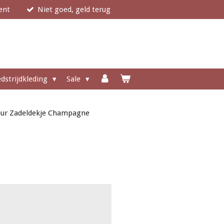
ent
Niet goed, geld terug
dstrijdkleding
Sale
uur Zadeldekje Champagne