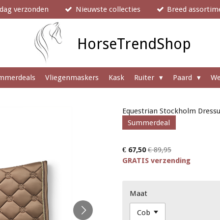
e dag verzonden
Nieuwste collecties
Breed assortim
HorseTrendShop
mmerdeals
Vliegenmaskers
Kask
Ruiter
Paard
We
Equestrian Stockholm Dress
Summerdeal
€ 67,50
€ 89,95
GRATIS verzending
Maat