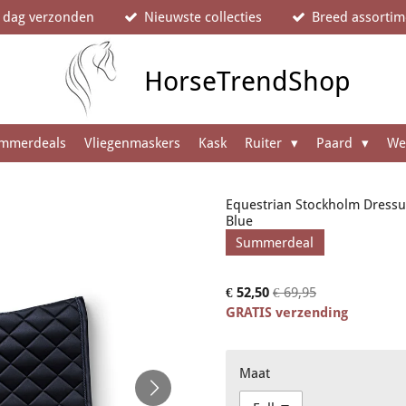
e dag verzonden
Nieuwste collecties
Breed assortim
HorseTrendShop
mmerdeals
Vliegenmaskers
Kask
Ruiter
Paard
We
Equestrian Stockholm Dressu
Blue
Summerdeal
€ 52,50
€ 69,95
GRATIS verzending
Maat