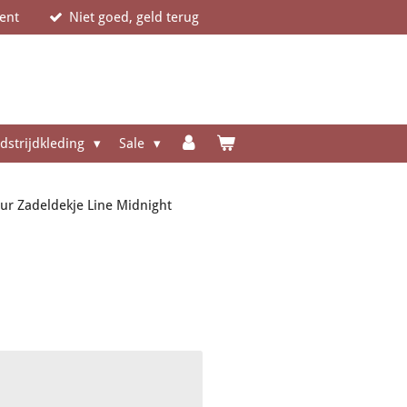
ent
Niet goed, geld terug
dstrijdkleding
Sale
ur Zadeldekje Line Midnight