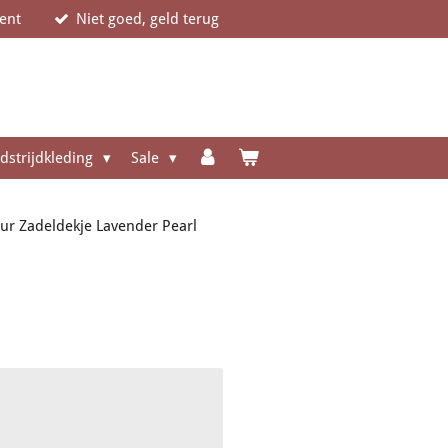
ent
Niet goed, geld terug
dstrijdkleding
Sale
ur Zadeldekje Lavender Pearl