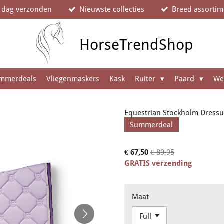
e dag verzonden
Nieuwste collecties
Breed assortim
HorseTrendShop
mmerdeals
Vliegenmaskers
Kask
Ruiter
Paard
We
Equestrian Stockholm Dressu
Summerdeal
€ 67,50
€ 89,95
GRATIS verzending
Maat