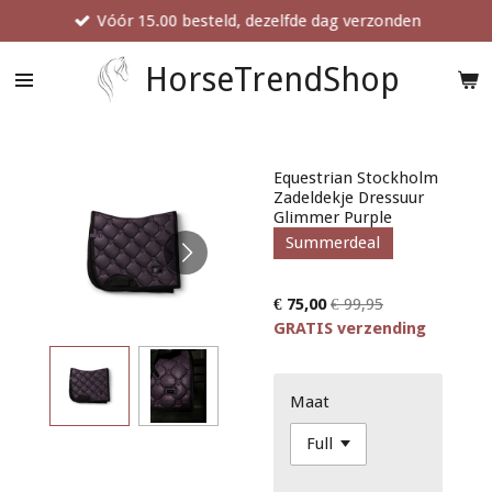
Vóór 15.00 besteld, dezelfde dag verzonden
Ga
direct
naar
HorseTrendShop
de
hoofdinhoud
Equestrian Stockholm
Zadeldekje Dressuur
Glimmer Purple
Summerdeal
€ 75,00
€ 99,95
GRATIS verzending
Maat