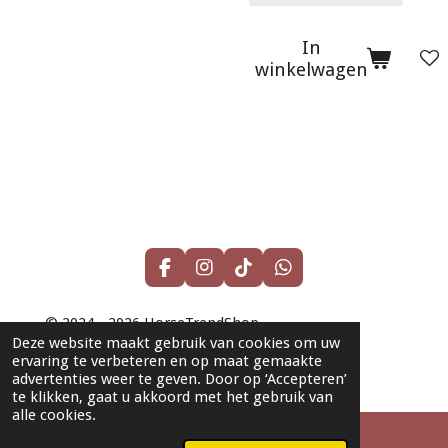
In
winkelwagen
F
I
T
W
a
n
i
h
c
s
k
a
© 2024 - 2026 HorseTrendShop
e
t
T
t
Deze website maakt gebruik van cookies om uw
b
a
o
s
Powered by
JouwWeb
ervaring te verbeteren en op maat gemaakte
o
g
k
A
advertenties weer te geven. Door op ‘Accepteren’
o
r
p
te klikken, gaat u akkoord met het gebruik van
k
a
p
alle cookies.
m