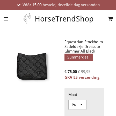
Vóór 15.00 besteld, dezelfde dag verzonden
Ga
direct
naar
HorseTrendShop
de
hoofdinhoud
Equestrian Stockholm
Zadeldekje Dressuur
Glimmer All Black
Summerdeal
€ 75,00
€ 99,95
GRATIS verzending
Maat