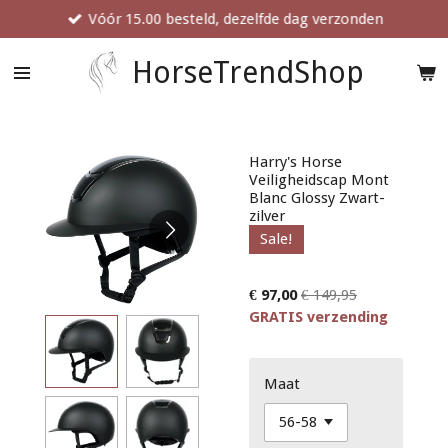
Vóór 15.00 besteld, dezelfde dag verzonden
Ga
direct
naar
HorseTrendShop
de
hoofdinhoud
Harry's Horse
Veiligheidscap Mont
Blanc Glossy Zwart-
zilver
Sale!
€ 97,00
€ 149,95
GRATIS verzending
Maat