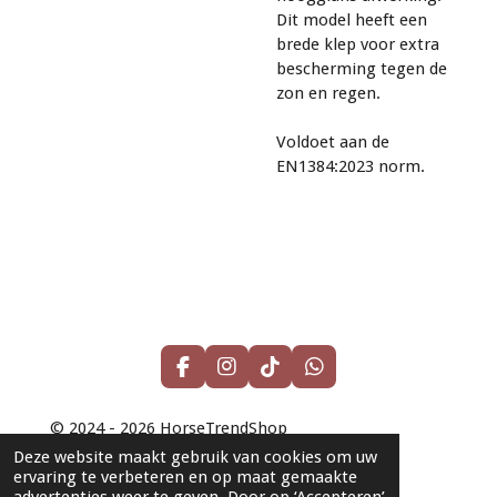
Dit model heeft een
brede klep voor extra
bescherming tegen de
zon en regen.
Voldoet aan de
EN1384:2023 norm.
F
I
T
W
a
n
i
h
c
s
k
a
© 2024 - 2026 HorseTrendShop
e
t
T
t
b
a
o
s
Powered by
JouwWeb
Deze website maakt gebruik van cookies om uw
o
g
k
A
ervaring te verbeteren en op maat gemaakte
o
r
p