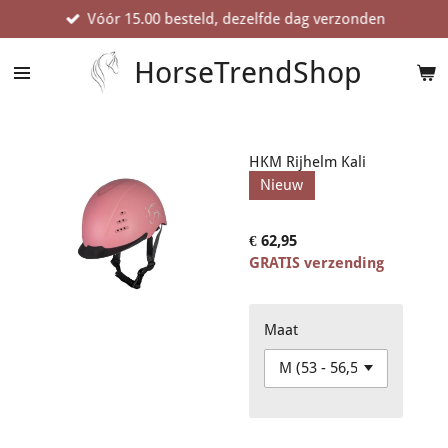
Vóór 15.00 besteld, dezelfde dag verzonden
Ga
direct
naar
HorseTrendShop
de
hoofdinhoud
HKM Rijhelm Kali
Nieuw
€ 62,95
GRATIS verzending
Maat