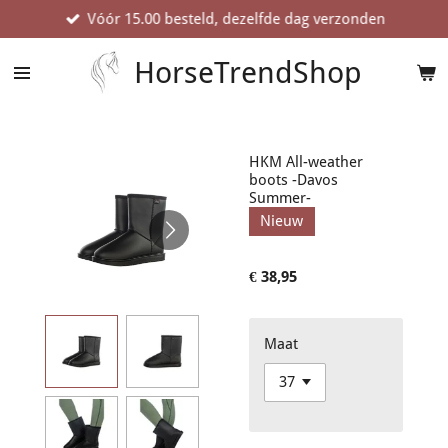
Vóór 15.00 besteld, dezelfde dag verzonden
Ga
direct
naar
HorseTrendShop
de
hoofdinhoud
HKM All-weather
boots -Davos
Summer-
Nieuw
€ 38,95
Maat