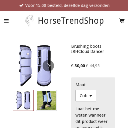
Vóór 15.00 besteld, dezelfde dag verzonden
Ga
direct
naar
HorseTrendShop
de
hoofdinhoud
Brushing boots
IRHCloud Dancer
€ 30,00
€ 44,95
Maat
Laat het me
weten wanneer
dit product weer
op voorraad is.