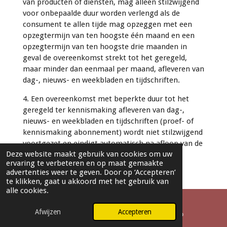
van producten of diensten, mag alleen stilzwijgend
voor onbepaalde duur worden verlengd als de
consument te allen tijde mag opzeggen met een
opzegtermijn van ten hoogste één maand en een
opzegtermijn van ten hoogste drie maanden in
geval de overeenkomst strekt tot het geregeld,
maar minder dan eenmaal per maand, afleveren van
dag-, nieuws- en weekbladen en tijdschriften.
4. Een overeenkomst met beperkte duur tot het
geregeld ter kennismaking afleveren van dag-,
nieuws- en weekbladen en tijdschriften (proef- of
kennismaking abonnement) wordt niet stilzwijgend
voortgezet en eindigt automatisch na afloop van de
Deze website maakt gebruik van cookies om uw
proef- of kennismakingsperiode.
ervaring te verbeteren en op maat gemaakte
advertenties weer te geven. Door op ‘Accepteren’
Duur
te klikken, gaat u akkoord met het gebruik van
alle cookies.
1. Als een overeenkomst een duur van meer dan een
jaar heeft, mag de consument na een jaar de
Afwijzen
Accepteren
overeenkomst te allen tijde met een opzegtermijn
E-mailadres
WhatsApp
van ten hoogste een maand opzeggen, tenzij de