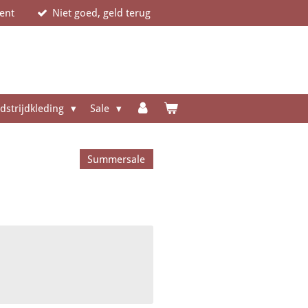
ent
Niet goed, geld terug
dstrijdkleding
Sale
Summersale