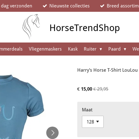
e dag verzonden
Nieuwste collecties
Breed assortim
HorseTrendShop
mmerdeals
Vliegenmaskers
Kask
Ruiter
Paard
We
Harry's Horse T-Shirt LouLou
€ 15,00
€ 29,95
Maat