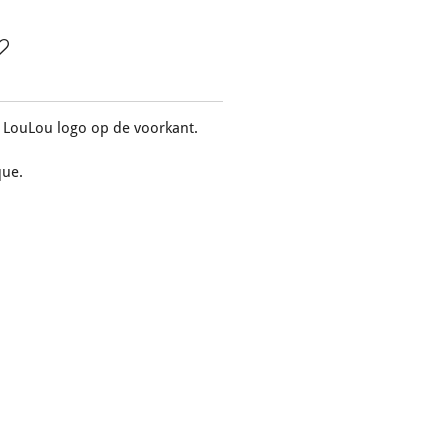
t LouLou logo op de voorkant.
que.