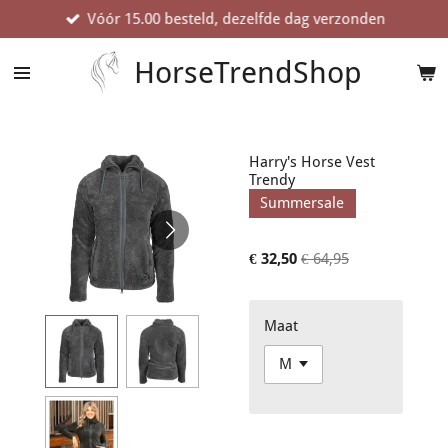
Vóór 15.00 besteld, dezelfde dag verzonden
Ga
direct
naar
HorseTrendShop
de
hoofdinhoud
Harry's Horse Vest
Trendy
Summersale
€ 32,50
€ 64,95
Maat