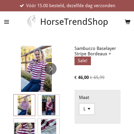
Vóór 15.00 besteld, dezelfde dag verzonden
Ga
direct
naar
HorseTrendShop
de
hoofdinhoud
Sambucco Baselayer
Stripe Bordeaux +
Sale!
€ 46,00
€ 65,99
Maat