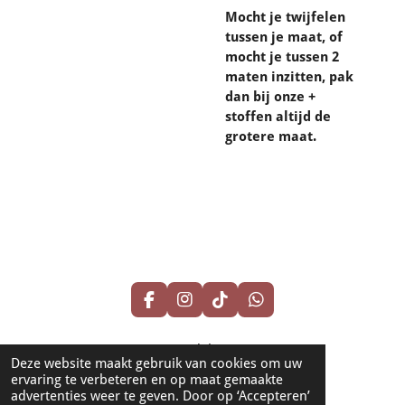
Mocht je twijfelen
tussen je maat, of
mocht je tussen 2
maten inzitten, pak
dan bij onze +
stoffen altijd de
grotere maat.
F
I
T
W
a
n
i
h
c
s
k
a
© 2024 - 2026 HorseTrendShop
e
t
T
t
Deze website maakt gebruik van cookies om uw
b
a
o
s
Powered by
JouwWeb
ervaring te verbeteren en op maat gemaakte
o
g
k
A
advertenties weer te geven. Door op ‘Accepteren’
o
r
p