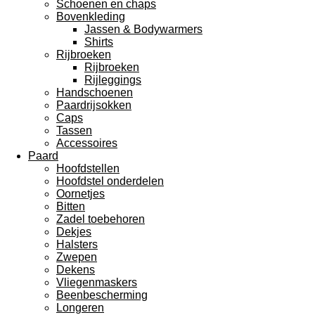
Schoenen en chaps
Bovenkleding
Jassen & Bodywarmers
Shirts
Rijbroeken
Rijbroeken
Rijleggings
Handschoenen
Paardrijsokken
Caps
Tassen
Accessoires
Paard
Hoofdstellen
Hoofdstel onderdelen
Oornetjes
Bitten
Zadel toebehoren
Dekjes
Halsters
Zwepen
Dekens
Vliegenmaskers
Beenbescherming
Longeren