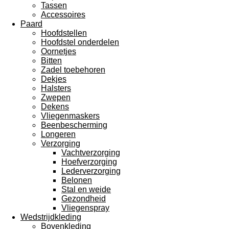
Tassen
Accessoires
Paard
Hoofdstellen
Hoofdstel onderdelen
Oornetjes
Bitten
Zadel toebehoren
Dekjes
Halsters
Zwepen
Dekens
Vliegenmaskers
Beenbescherming
Longeren
Verzorging
Vachtverzorging
Hoefverzorging
Lederverzorging
Belonen
Stal en weide
Gezondheid
Vliegenspray
Wedstrijdkleding
Bovenkleding