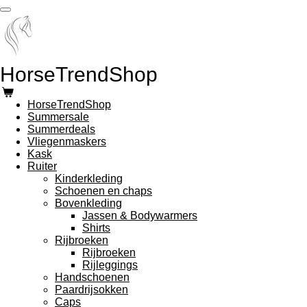
Ga
direct
naar
de
hoofdinhoud
HorseTrendShop
HorseTrendShop
Summersale
Summerdeals
Vliegenmaskers
Kask
Ruiter
Kinderkleding
Schoenen en chaps
Bovenkleding
Jassen & Bodywarmers
Shirts
Rijbroeken
Rijbroeken
Rijleggings
Handschoenen
Paardrijsokken
Caps