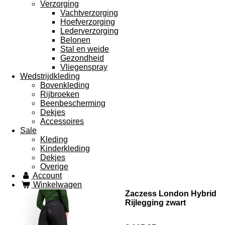
Verzorging
Vachtverzorging
Hoefverzorging
Lederverzorging
Belonen
Stal en weide
Gezondheid
Vliegenspray
Wedstrijdkleding
Bovenkleding
Rijbroeken
Beenbescherming
Dekjes
Accessoires
Sale
Kleding
Kinderkleding
Dekjes
Overige
Account
Winkelwagen
Zaczess London Hybrid
Rijlegging zwart