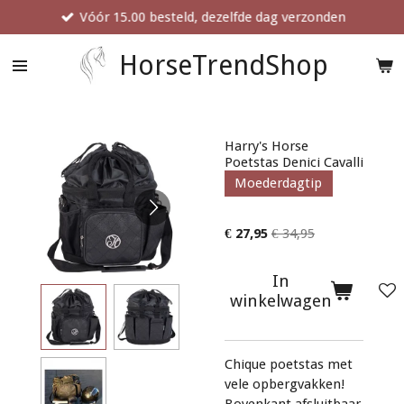
Vóór 15.00 besteld, dezelfde dag verzonden
Ga
direct
naar
HorseTrendShop
de
hoofdinhoud
Harry's Horse
Poetstas Denici Cavalli
Moederdagtip
€ 27,95
€ 34,95
In
winkelwagen
Chique poetstas met
vele opbergvakken!
Bovenkant afsluitbaar