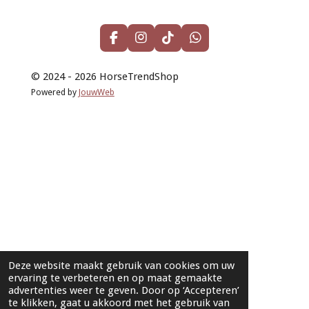
F
I
T
W
a
n
i
h
c
s
k
a
© 2024 - 2026 HorseTrendShop
e
t
T
t
b
a
o
s
Powered by
JouwWeb
o
g
k
A
o
r
p
k
a
p
m
Deze website maakt gebruik van cookies om uw
ervaring te verbeteren en op maat gemaakte
advertenties weer te geven. Door op ‘Accepteren’
te klikken, gaat u akkoord met het gebruik van