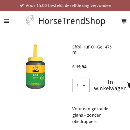
Vóór 15.00 besteld, dezelfde dag verzonden
Ga
direct
naar
HorseTrendShop
de
hoofdinhoud
Effol Huf-Öl-Gel 475
ml
€ 19,94
In
winkelwagen
Voor een gezonde
glans - zonder
oliedruppels