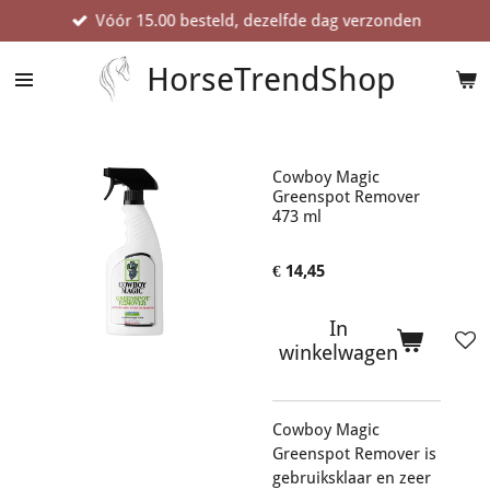
Vóór 15.00 besteld, dezelfde dag verzonden
Ga
direct
naar
HorseTrendShop
de
hoofdinhoud
Cowboy Magic
Greenspot Remover
473 ml
€ 14,45
In
winkelwagen
Cowboy Magic
Greenspot Remover is
gebruiksklaar en zeer