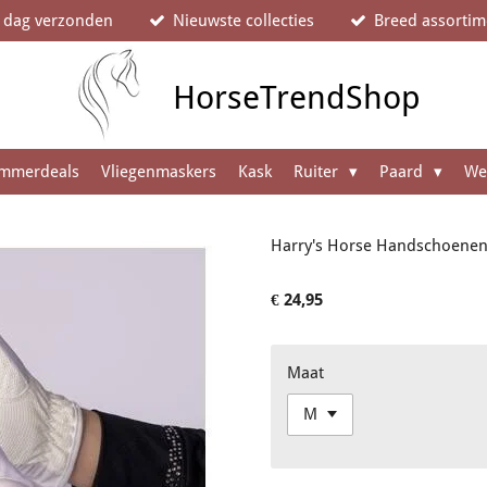
e dag verzonden
Nieuwste collecties
Breed assortim
HorseTrendShop
mmerdeals
Vliegenmaskers
Kask
Ruiter
Paard
We
Harry's Horse Handschoenen 
€ 24,95
Maat