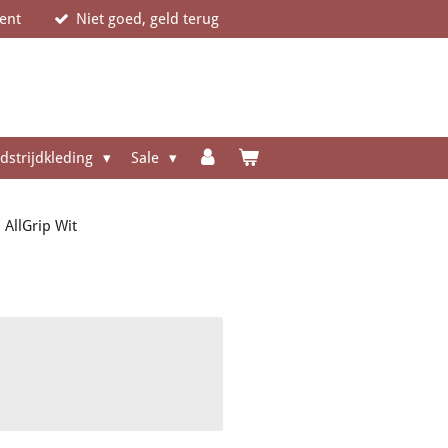
ent
Niet goed, geld terug
dstrijdkleding
Sale
AllGrip Wit