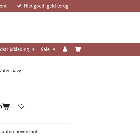
ent
Niet goed, geld terug
dstrijdkleding
Sale
Water navy
n
 houten bovenkant.