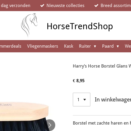
e dag verzonden
Nieuwste collecties
Breed assortim
HorseTrendShop
mmerdeals
Vliegenmaskers
Kask
Ruiter
Paard
We
Harry's Horse Borstel Glans 
€ 8,95
In winkelwage
Borstel met zachte haren en