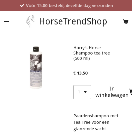
Vóór 15.00 besteld, dezelfde dag verzonden
Ga
direct
naar
HorseTrendShop
de
hoofdinhoud
Harry's Horse
Shampoo tea tree
(500 ml)
€ 13,50
In
winkelwagen
Paardenshampoo met
Tea Tree voor een
glanzende vacht.