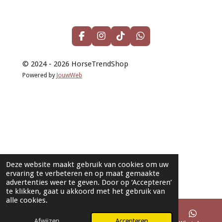
F
I
T
W
a
n
i
h
c
s
k
a
© 2024 - 2026 HorseTrendShop
e
t
T
t
b
a
o
s
Powered by
JouwWeb
o
g
k
A
o
r
p
k
a
p
m
Deze website maakt gebruik van cookies om uw
ervaring te verbeteren en op maat gemaakte
advertenties weer te geven. Door op ‘Accepteren’
te klikken, gaat u akkoord met het gebruik van
alle cookies.
Afwijzen
Accepteren