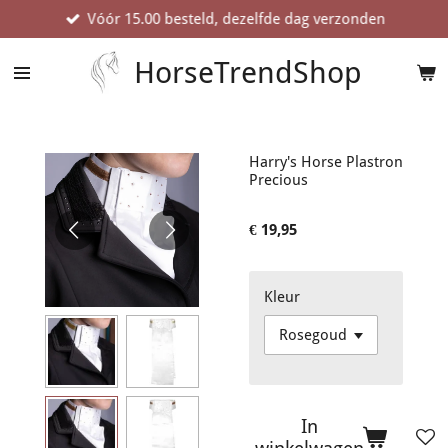
Vóór 15.00 besteld, dezelfde dag verzonden
Ga
direct
naar
HorseTrendShop
de
hoofdinhoud
Harry's Horse Plastron
Precious
€ 19,95
Kleur
In