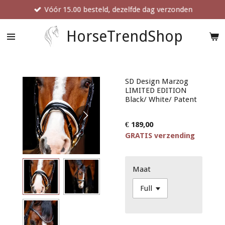
Vóór 15.00 besteld, dezelfde dag verzonden
Ga
direct
naar
HorseTrendShop
de
hoofdinhoud
SD Design Marzog
LIMITED EDITION
Black/ White/ Patent
€ 189,00
GRATIS verzending
Maat