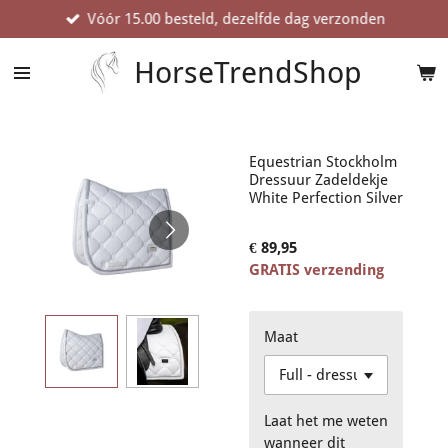
Vóór 15.00 besteld, dezelfde dag verzonden
Ga
direct
naar
HorseTrendShop
de
hoofdinhoud
Equestrian Stockholm
Dressuur Zadeldekje
White Perfection Silver
€ 89,95
GRATIS verzending
Maat
Laat het me weten
wanneer dit